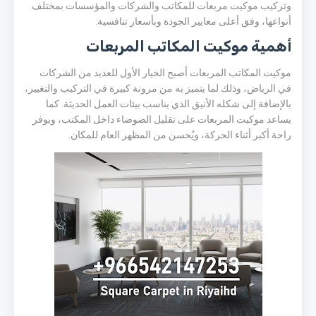
وتركيب موكيت مربعات للمكاتب والشركات والمؤسسات بمختلف
أنواعها، وفق أعلى معايير الجودة وبأسعار تنافسية.
أهمية موكيت المكاتب المربعات
موكيت المكاتب المربعات أصبح الخيار الأول للعديد من الشركات
في الرياض، وذلك لما يتميز به من مرونة كبيرة في التركيب والتغيير،
بالإضافة إلى شكله الأنيق الذي يناسب بيئات العمل الحديثة. كما
يساعد موكيت المربعات على تقليل الضوضاء داخل المكتب، ويوفر
راحة أكبر أثناء الحركة، ويُحسن من المظهر العام للمكان.